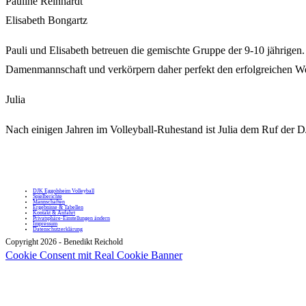
Pauline Reinhardt
Elisabeth Bongartz
Pauli und Elisabeth betreuen die gemischte Gruppe der 9-10 jährigen.
Damenmannschaft und verkörpern daher perfekt den erfolgreichen We
Julia
Nach einigen Jahren im Volleyball-Ruhestand ist Julia dem Ruf der DJ
DJK Eggolsheim Volleyball
Spielberichte
Mannschaften
Ergebnisse & Tabellen
Kontakt & Anfahrt
Privatsphäre-Einstellungen ändern
Impressum
Datenschutzerklärung
Copyright 2026 - Benedikt Reichold
Cookie Consent mit Real Cookie Banner