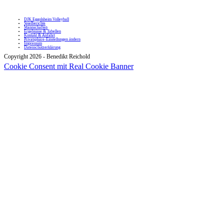
DJK Eggolsheim Volleyball
Spielberichte
Mannschaften
Ergebnisse & Tabellen
Kontakt & Anfahrt
Privatsphäre-Einstellungen ändern
Impressum
Datenschutzerklärung
Copyright 2026 - Benedikt Reichold
Cookie Consent mit Real Cookie Banner