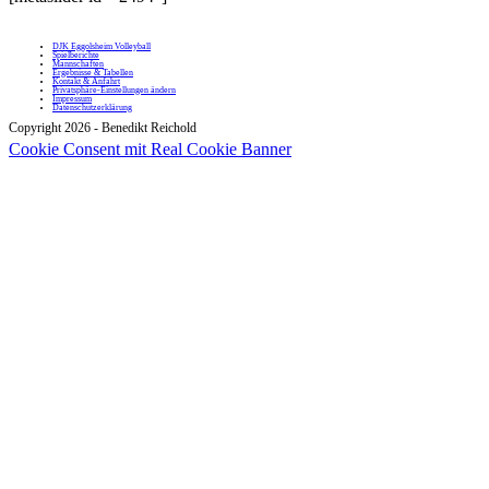
DJK Eggolsheim Volleyball
Spielberichte
Mannschaften
Ergebnisse & Tabellen
Kontakt & Anfahrt
Privatsphäre-Einstellungen ändern
Impressum
Datenschutzerklärung
Copyright 2026 - Benedikt Reichold
Cookie Consent mit Real Cookie Banner