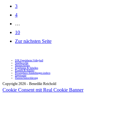
3
4
…
10
Zur nächsten Seite
DJK Eggolsheim Volleyball
Spielberichte
Mannschaften
Ergebnisse & Tabellen
Kontakt & Anfahrt
Privatsphäre-Einstellungen ändern
Impressum
Datenschutzerklärung
Copyright 2026 - Benedikt Reichold
Cookie Consent mit Real Cookie Banner