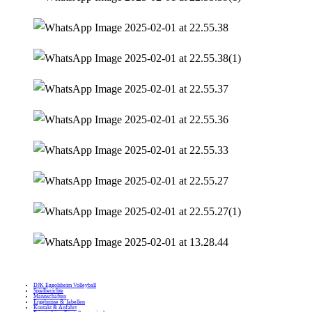
DJK Eggolsheim Volleyball
Spielberichte
Mannschaften
Ergebnisse & Tabellen
Kontakt & Anfahrt