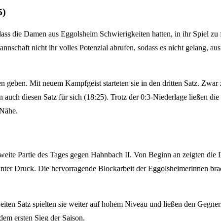
5)
dass die Damen aus Eggolsheim Schwierigkeiten hatten, in ihr Spiel zu
nnschaft nicht ihr volles Potenzial abrufen, sodass es nicht gelang, 
geben. Mit neuem Kampfgeist starteten sie in den dritten Satz. Zwar ze
 auch diesen Satz für sich (18:25). Trotz der 0:3-Niederlage ließen d
 Nähe.
zweite Partie des Tages gegen Hahnbach II. Von Beginn an zeigten die 
unter Druck. Die hervorragende Blockarbeit der Eggolsheimerinnen brac
eiten Satz spielten sie weiter auf hohem Niveau und ließen den Gegne
dem ersten Sieg der Saison.