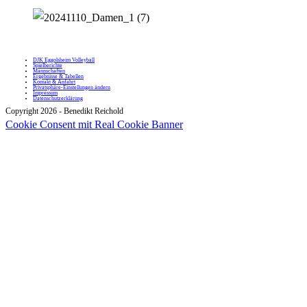
DJK Eggolsheim Volleyball
Spielberichte
Mannschaften
Ergebnisse & Tabellen
Kontakt & Anfahrt
Privatsphäre-Einstellungen ändern
Impressum
Datenschutzerklärung
Copyright 2026 - Benedikt Reichold
Cookie Consent mit Real Cookie Banner