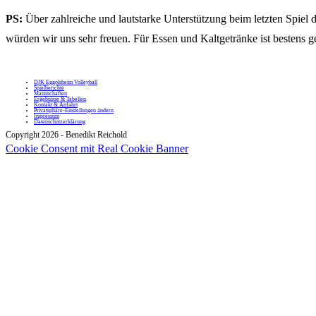
PS:
Über zahlreiche und lautstarke Unterstützung beim letzten Spiel 
würden wir uns sehr freuen. Für Essen und Kaltgetränke ist bestens g
DJK Eggolsheim Volleyball
Spielberichte
Mannschaften
Ergebnisse & Tabellen
Kontakt & Anfahrt
Privatsphäre-Einstellungen ändern
Impressum
Datenschutzerklärung
Copyright 2026 - Benedikt Reichold
Cookie Consent mit Real Cookie Banner