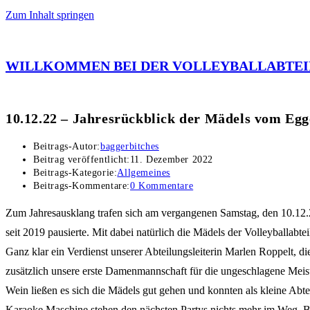
Zum Inhalt springen
WILLKOMMEN BEI DER VOLLEYBALLABTEI
10.12.22 – Jahresrückblick der Mädels vom Eg
Beitrags-Autor:
baggerbitches
Beitrag veröffentlicht:
11. Dezember 2022
Beitrags-Kategorie:
Allgemeines
Beitrags-Kommentare:
0 Kommentare
Zum Jahresausklang trafen sich am vergangenen Samstag, den 10.12.22
seit 2019 pausierte. Mit dabei natürlich die Mädels der Volleyballabt
Ganz klar ein Verdienst unserer Abteilungsleiterin Marlen Roppelt, di
zusätzlich unsere erste Damenmannschaft für die ungeschlagene Meis
Wein ließen es sich die Mädels gut gehen und konnten als kleine Abte
Karaoke Maschine stehen den nächsten Partys nichts mehr im Weg. Bei