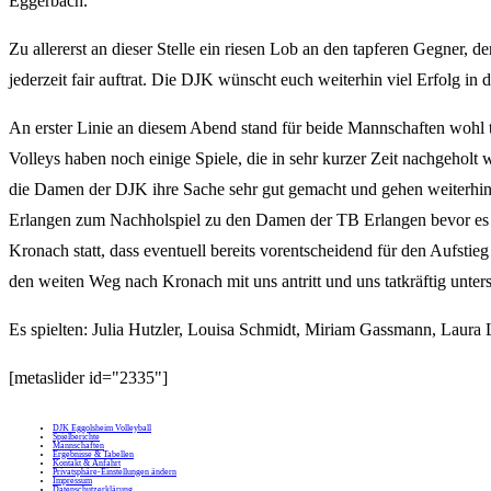
Eggerbach.
Zu allererst an dieser Stelle ein riesen Lob an den tapferen Gegner, 
jederzeit fair auftrat. Die DJK wünscht euch weiterhin viel Erfolg in 
An erster Linie an diesem Abend stand für beide Mannschaften wohl t
Volleys haben noch einige Spiele, die in sehr kurzer Zeit nachgeholt
die Damen der DJK ihre Sache sehr gut gemacht und gehen weiterhi
Erlangen zum Nachholspiel zu den Damen der TB Erlangen bevor es 
Kronach statt, dass eventuell bereits vorentscheidend für den Aufstieg
den weiten Weg nach Kronach mit uns antritt und uns tatkräftig unters
Es spielten: Julia Hutzler, Louisa Schmidt, Miriam Gassmann, Laur
[metaslider id="2335"]
DJK Eggolsheim Volleyball
Spielberichte
Mannschaften
Ergebnisse & Tabellen
Kontakt & Anfahrt
Privatsphäre-Einstellungen ändern
Impressum
Datenschutzerklärung