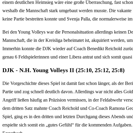
einem deutlichen Heimsieg wäre eine große Überraschung, fast schon e
weshalb die Mannschaft stark umgebaut werden musste. Die vakante Po
keine Partie bestreiten konnte und Svenja Palla, die normalerweise im
Bei den Young Volleys war die Personalsituation allerdings keinen Deu
Mannschaft, die in der Kreisliga beheimatet ist, akquiriert werden, u
Immerhin konnte die DJK wieder auf Coach Benedikt Reichold zurück
genau 6 Feldspielerinnen und einer Libera antrat und sich somit quasi v
DJK - N.H. Young Volleys II (25:10, 25:12, 25:8)
Die Vorgeschichte dieses Spiel ist damit fast schon länger, als der 
Partie und zog schnell deutlich davon. Allerdings war nicht alles Gol
Angriff ließen häufig an Präzision vermissen, in der Feldabwehr vers
dem dritten Satz mahnte Coach Reichold und Co-Coach Ramona Geck, d
Spiel, ging es in den dritten und letzten Durchgang dieses Abends un
erspielte sich somit ein „gutes Gefühl“ für die kommenden Aufgaben.