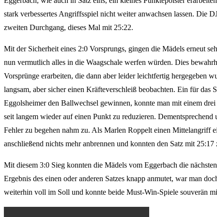
Eggerbach, wie auch in Satz eins, ein kleines Punktepolster erarbei
stark verbessertes Angriffsspiel nicht weiter anwachsen lassen. Die
zweiten Durchgang, dieses Mal mit 25:22.
Mit der Sicherheit eines 2:0 Vorsprungs, gingen die Mädels erneut seh
nun vermutlich alles in die Waagschale werfen würden. Dies bewahrhe
Vorsprünge erarbeiten, die dann aber leider leichtfertig hergegebe
langsam, aber sicher einen Kräfteverschleiß beobachten. Ein für das 
Eggolsheimer den Ballwechsel gewinnen, konnte man mit einem drei P
seit langem wieder auf einen Punkt zu reduzieren. Dementsprechend 
Fehler zu begehen nahm zu. Als Marlen Roppelt einen Mittelangriff ei
anschließend nichts mehr anbrennen und konnten den Satz mit 25:17 
Mit diesem 3:0 Sieg konnten die Mädels vom Eggerbach die nächsten 
Ergebnis des einen oder anderen Satzes knapp anmutet, war man doch
weiterhin voll im Soll und konnte beide Must-Win-Spiele souverän mi