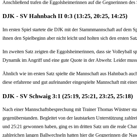
Anschließend trafen die Eggolsheimerinnen auf die Gegnerinnen des 
DJK - SV Hahnbach II 0:3 (13:25, 20:25, 14:25)
Im ersten Spiel startete die DJK mit der Stammmannschaft auf dem S
ihnen den Spielbeginn aber nicht leicht und holten sich den ersten S
Im zweiten Satz zeigten die Eggolsheimerinnen, dass sie Volleyball s
Dynamik im Angriff und eine gute Quote in der Abwehr. Leider musst
Ähnlich wie im ersten Satz spielte die Mannschaft aus Hahnbach auch
diese erfahrene und gut aufeinander eingespielte Mannschaft mit eine
DJK - SV Schwaig 3:1 (25:19, 25:21, 23:25, 25:18)
Nach einer Mannschaftsbesprechung mit Trainer Thomas Wüstner star
gegenüberstanden. Begleitet von der lautstarken Unterstützung zahlre
und 25:21 gewonnen haben, ging es im dritten Satz um die reale Cha
zahlreichen langen Ballwechseln hatten hier die Gegnerinnen die Nas