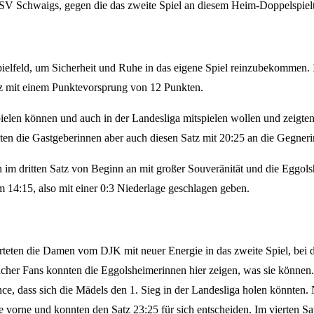
SV Schwaigs, gegen die das zweite Spiel an diesem Heim-Doppelspielt
pielfeld, um Sicherheit und Ruhe in das eigene Spiel reinzubekommen
atz mit einem Punktevorsprung von 12 Punkten.
pielen können und auch in der Landesliga mitspielen wollen und zeigte
en die Gastgeberinnen aber auch diesen Satz mit 20:25 an die Gegner
 im dritten Satz von Beginn an mit großer Souveränität und die Eggol
m 14:15, also mit einer 0:3 Niederlage geschlagen geben.
teten die Damen vom DJK mit neuer Energie in das zweite Spiel, bei 
icher Fans konnten die Eggolsheimerinnen hier zeigen, was sie können.
nce, dass sich die Mädels den 1. Sieg in der Landesliga holen könnte
e vorne und konnten den Satz 23:25 für sich entscheiden. Im vierten 