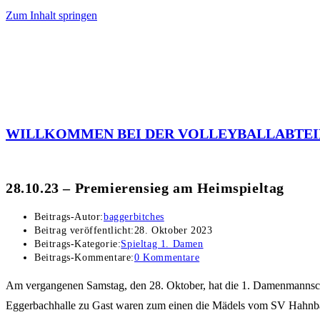
Zum Inhalt springen
WILLKOMMEN BEI DER VOLLEYBALLABTEI
28.10.23 – Premierensieg am Heimspieltag
Beitrags-Autor:
baggerbitches
Beitrag veröffentlicht:
28. Oktober 2023
Beitrags-Kategorie:
Spieltag 1. Damen
Beitrags-Kommentare:
0 Kommentare
Am vergangenen Samstag, den 28. Oktober, hat die 1. Damenmannschaf
Eggerbachhalle zu Gast waren zum einen die Mädels vom SV Hahnbach I